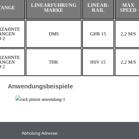
LINEARFUHRUNG
LINEAR-
MAX
TANGE
MARKE
RAIL
SPEED
RZAHNTE
ANGEN
DMS
GHR 15
2,2 M/S
 2
RZAHNTE
ANGEN
THK
HSV 15
2,2 M/S
 2
Anwendungsbeispiele
Abholung Adresse: