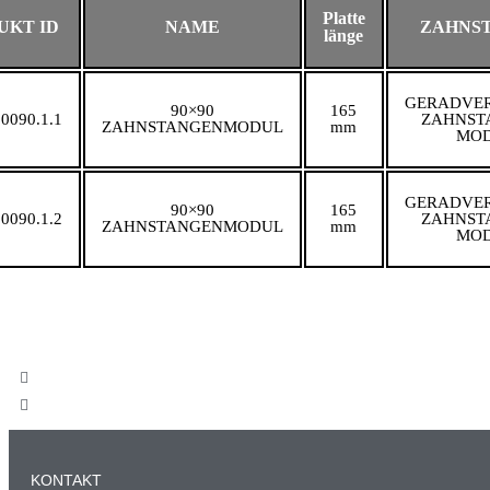
Platte
UKT ID
NAME
ZAHNS
länge
GERADVE
90×90
165
90090.1.1
ZAHNST
ZAHNSTANGENMODUL​
mm
MOD
GERADVE
90×90
165
90090.1.2
ZAHNST
ZAHNSTANGENMODUL​
mm
MOD
KONTAKT